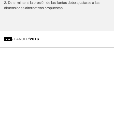
2. Determinar si la presión de las llantas debe ajustarse a las
dimensiones alternativas propuestas.
/
LANCER
2016
Comprar
Explorar todas las llantas
Acerca de BFGoodrich
Ayuda