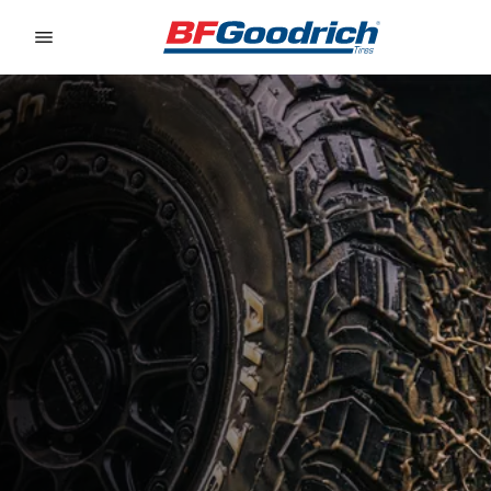
Go to page content
Go to page navigation