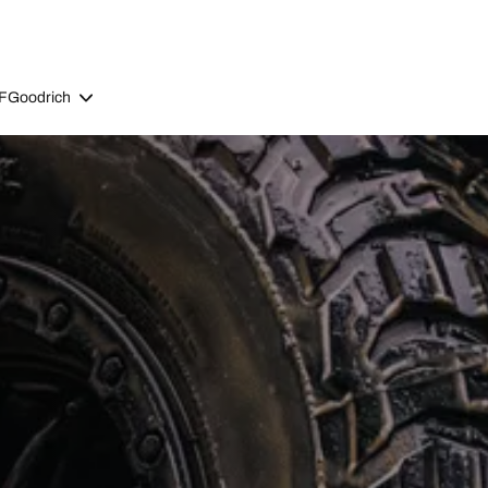
BFGoodrich