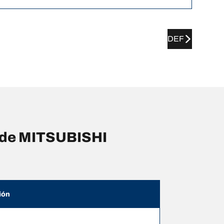
DEF
s de MITSUBISHI
ión