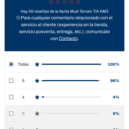
Hay 55 reseñas de la llanta Mud-Terrain T/A KM3
Para cualquier comentario relacionado con el
servicio al cliente (experiencia en la tienda,
servicio posventa, entrega, etc.), comunícate
con
Contacto
.
Todas
100%
star reviews
5
96%
star reviews
4
4%
star reviews
3
0%
star reviews