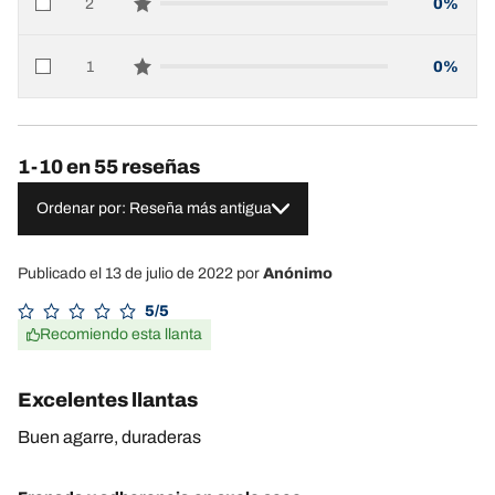
2
0%
star reviews
1
0%
star reviews
1-10 en 55 reseñas
Ordenar por: Reseña más antigua
Publicado el 13 de julio de 2022
por
Anónimo
5/5
Recomiendo esta llanta
Excelentes llantas
Buen agarre, duraderas