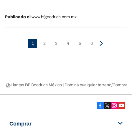
5
Publicado el
www.bfgoodrich.com.mx
1
2
3
4
5
6
Llantas BFGoodrich México | Domina cualquier terreno
Compra lla
Comprar