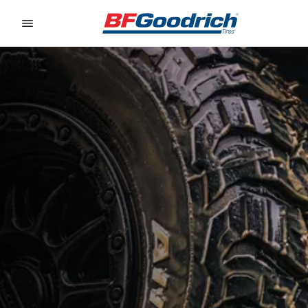
Go to page content
Go to page navigation