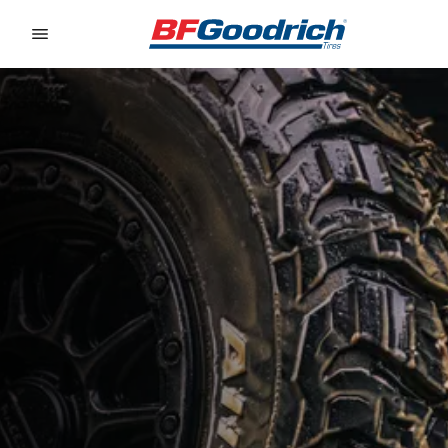
Go to page content
Go to page navigation