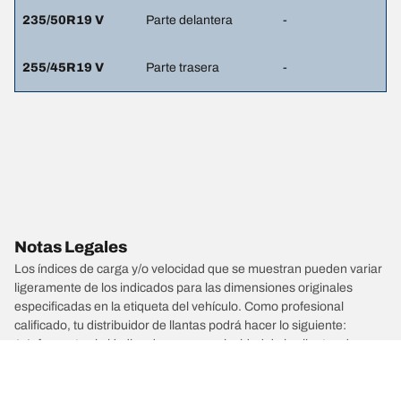
235/50R19 V
Parte delantera
-
255/45R19 V
Parte trasera
-
Notas Legales
Los índices de carga y/o velocidad que se muestran pueden variar
ligeramente de los indicados para las dimensiones originales
especificadas en la etiqueta del vehículo. Como profesional
calificado, tu distribuidor de llantas podrá hacer lo siguiente:
1. Informarte si el índice de carga o velocidad de las llantas de
reemplazo es diferente al de las llantas originales.
2. Determinar si la presión de las llantas debe ajustarse a las
dimensiones alternativas propuestas.