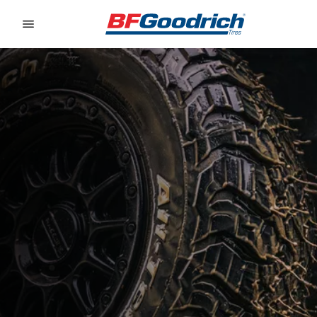
Go to page content
Go to page navigation