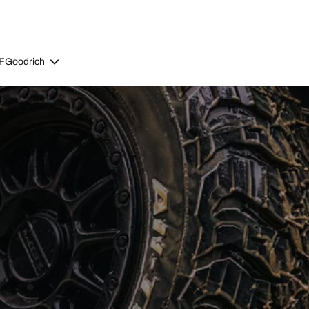
BFGoodrich