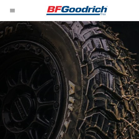
Go to page content
Go to page navigation