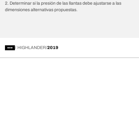
2. Determinar si la presión de las llantas debe ajustarse a las
dimensiones alternativas propuestas.
/
HIGHLANDER
2019
Comprar
Explorar todas las llantas
Acerca de BFGoodrich
Ayuda