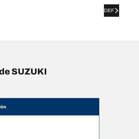
DEF
s de SUZUKI
ión