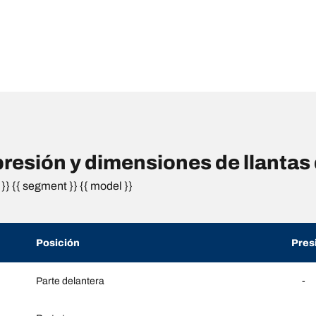
esión y dimensiones de llanta
}} {{ segment }} {{ model }}
Posición
Pres
Parte delantera
-