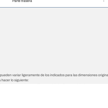
Parte trasera
-
pueden variar ligeramente de los indicados para las dimensiones origina
á hacer lo siguiente:
llantas de reemplazo es diferente al de las llantas originales.
tarse a las dimensiones alternativas propuestas.