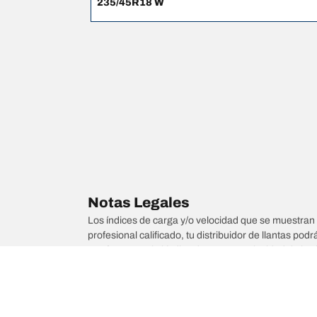
235/45R18 W
Notas Legales
Los índices de carga y/o velocidad que se muestran 
profesional calificado, tu distribuidor de llantas podr
1. Informarte si el índice de carga o velocidad de las 
2. Determinar si la presión de las llantas debe ajus