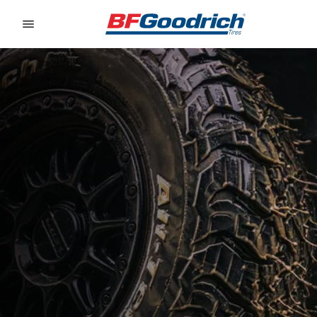
Go to page content
Go to page navigation