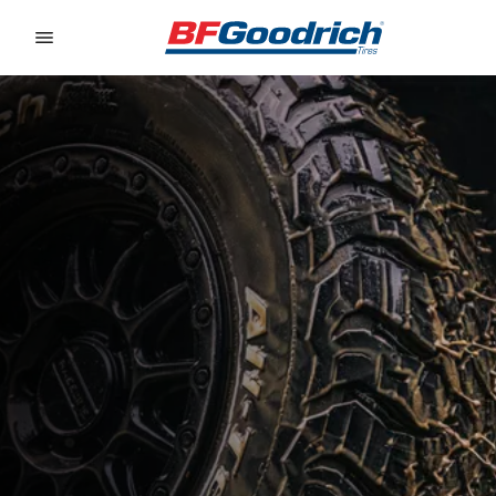
Go to page content
Go to page navigation