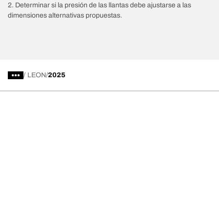
2. Determinar si la presión de las llantas debe ajustarse a las
dimensiones alternativas propuestas.
/
LEON
2025
Comprar
Explorar todas las llantas
Acerca de BFGoodrich
Ayuda