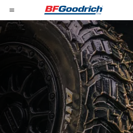
Go to page content
Go to page navigation