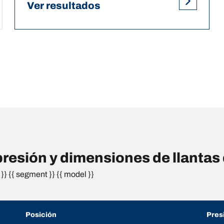
Ver resultados
esión y dimensiones de llantas
}} {{ segment }} {{ model }}
Posición
Pres