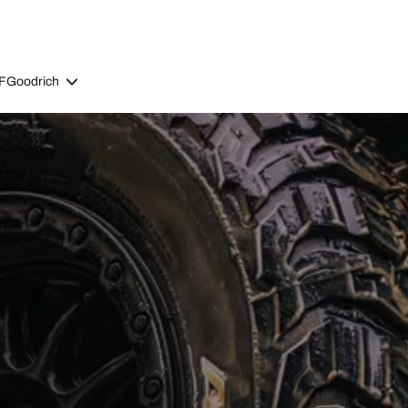
BFGoodrich