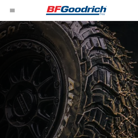
Go to page content
Go to page navigation