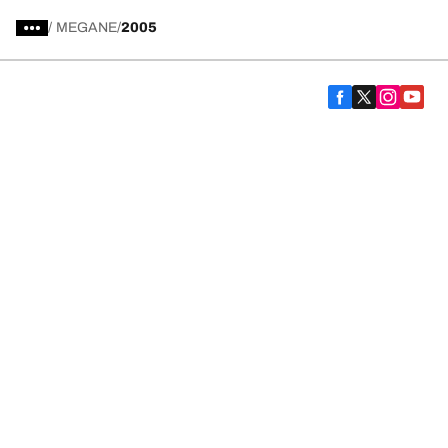
/
MEGANE
2005
Comprar
Explorar todas las llantas
Acerca de BFGoodrich
Ayuda
Política de privacidad
Aviso de manejo de cookies