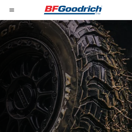
Go to page content
Go to page navigation