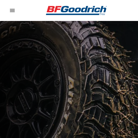
Go to page content
Go to page navigation