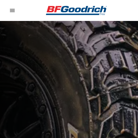
Go to page content
Go to page navigation