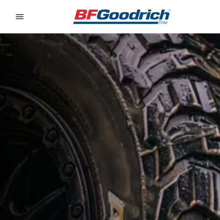
Go to page content
Go to page navigation