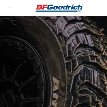
Go to page content
Go to page navigation