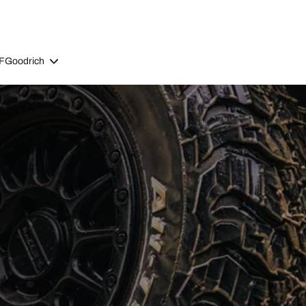
BFGoodrich