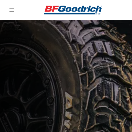
Go to page content
Go to page navigation