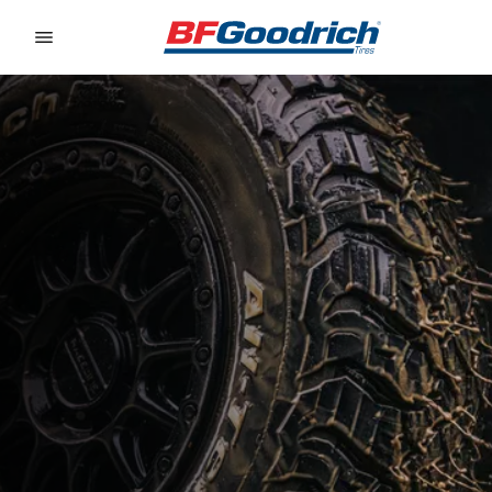
Go to page content
Go to page navigation