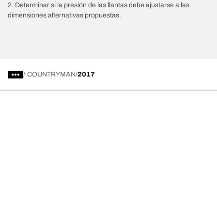
2. Determinar si la presión de las llantas debe ajustarse a las
dimensiones alternativas propuestas.
/
COUNTRYMAN
2017
Comprar
Explorar todas las llantas
Acerca de BFGoodrich
Ayuda