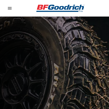
Go to page content
Go to page navigation