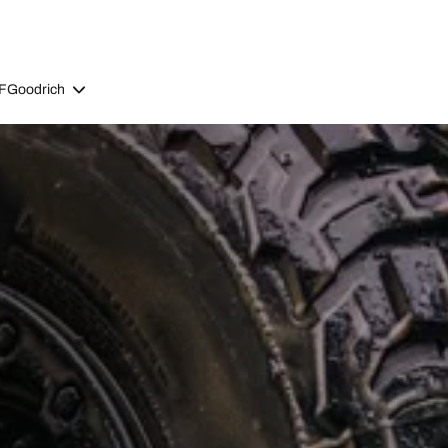
BFGoodrich