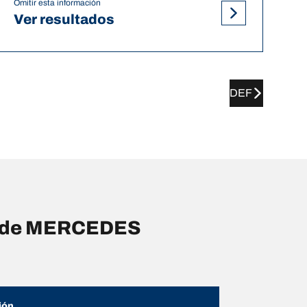
Omitir esta información
Ver resultados
DEF
as de MERCEDES
ión