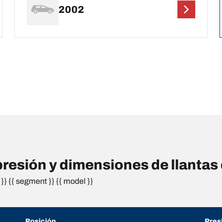
2002
resión y dimensiones de llant
}} {{ segment }} {{ model }}
Posición
Pres