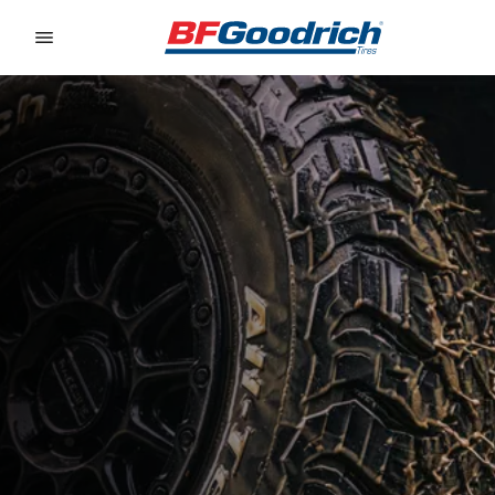
Go to page content
Go to page navigation