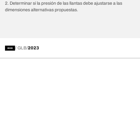
2. Determinar si la presión de las llantas debe ajustarse a las
dimensiones alternativas propuestas.
/
GLB
2023
Comprar
Explorar todas las llantas
Acerca de BFGoodrich
Ayuda