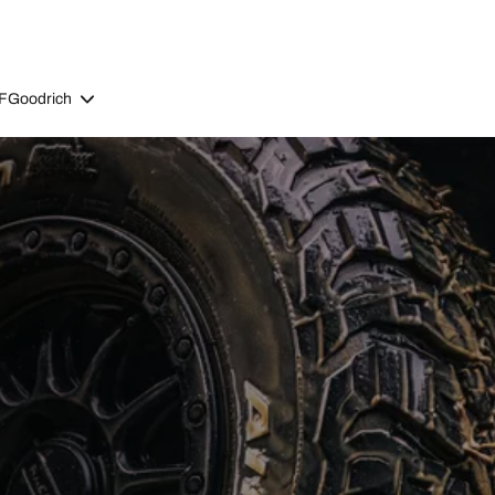
BFGoodrich