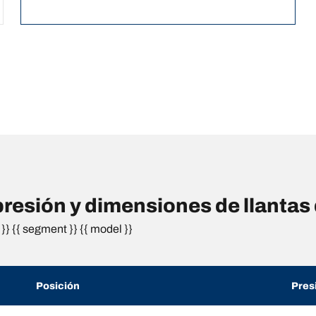
resión y dimensiones de llant
}} {{ segment }} {{ model }}
Posición
Pres