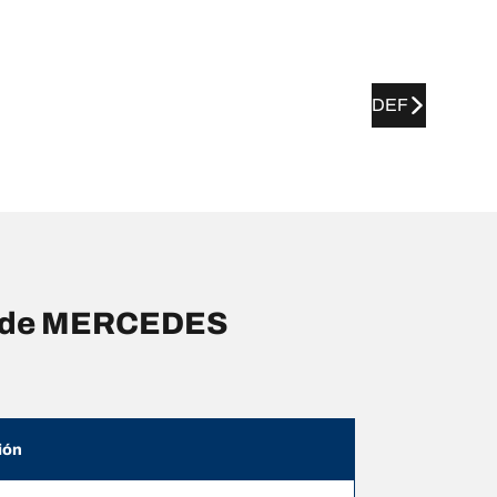
DEF
as de MERCEDES
ión