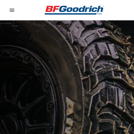
Go to page content
Go to page navigation