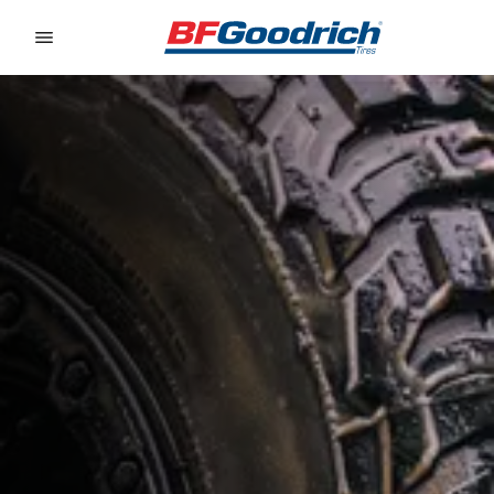
Go to page content
Go to page navigation