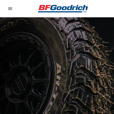
Go to page content
Go to page navigation