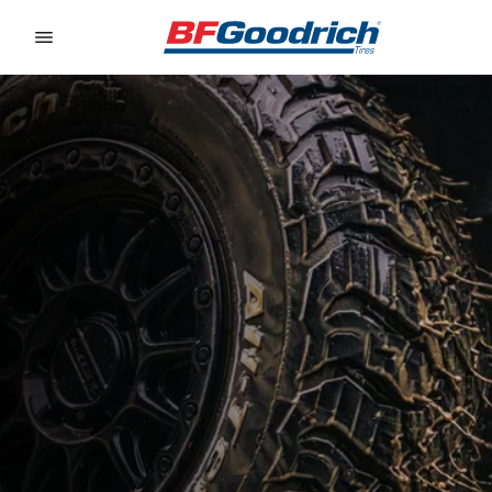
Go to page content
Go to page navigation