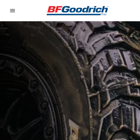
Go to page content
Go to page navigation