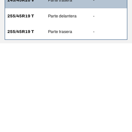
245/45R20 V
Parte trasera
-
255/45R19 T
Parte delantera
-
255/45R19 T
Parte trasera
-
Notas Legales
Los índices de carga y/o velocidad que se muestran pueden variar
ligeramente de los indicados para las dimensiones originales
especificadas en la etiqueta del vehículo. Como profesional
calificado, tu distribuidor de llantas podrá hacer lo siguiente:
1. Informarte si el índice de carga o velocidad de las llantas de
reemplazo es diferente al de las llantas originales.