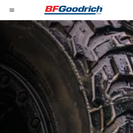
Go to page content
Go to page navigation