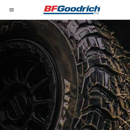
Go to page content
Go to page navigation