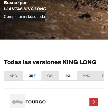
Buscar por
LLANTAS KING LONG
Completar mi búsqueda
Todas las versiones KING LONG
ABC
DEF
GHI
JKL
MNO
PQ
FOURGO