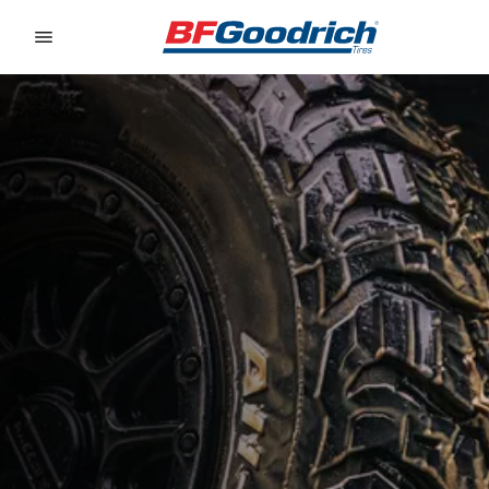
Go to page content
Go to page navigation