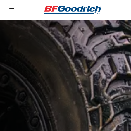
Go to page content
Go to page navigation