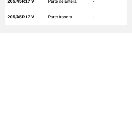
205/45R17 V
Parte delantera
-
205/45R17 V
Parte trasera
-
Notas Legales
Los índices de carga y/o velocidad que se muestran pueden variar
ligeramente de los indicados para las dimensiones originales
especificadas en la etiqueta del vehículo. Como profesional
calificado, tu distribuidor de llantas podrá hacer lo siguiente:
1. Informarte si el índice de carga o velocidad de las llantas de
reemplazo es diferente al de las llantas originales.
2. Determinar si la presión de las llantas debe ajustarse a las
dimensiones alternativas propuestas.