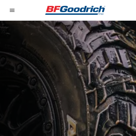
Go to page content
Go to page navigation