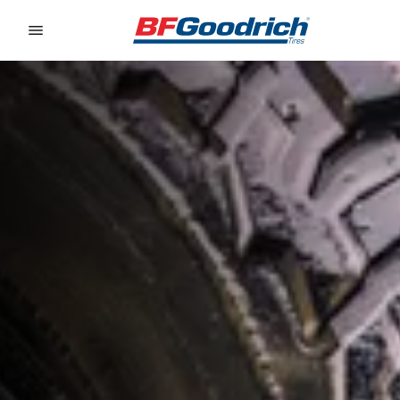
Go to page content
Go to page navigation