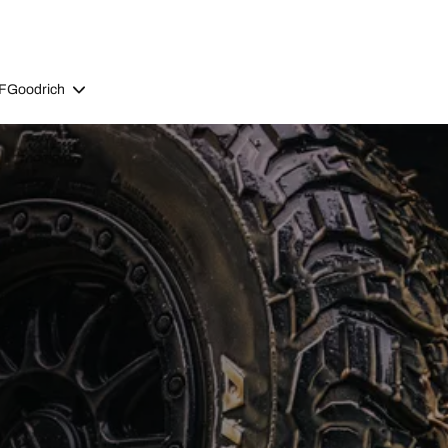
BFGoodrich