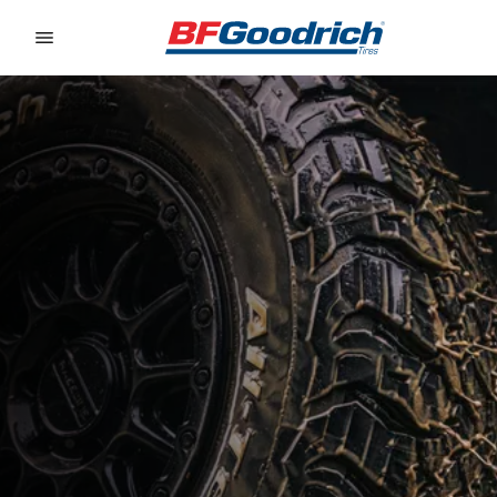
Go to page content
Go to page navigation