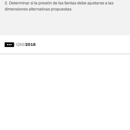
2. Determinar si la presión de las llantas debe ajustarse a las
dimensiones alternativas propuestas.
/
Q50
2016
Comprar
Explorar todas las llantas
Acerca de BFGoodrich
Ayuda