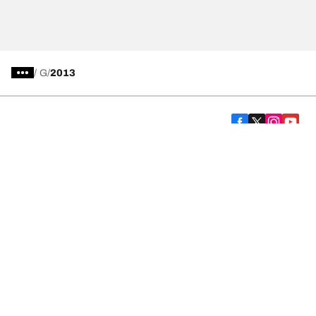
/
G
2013
Comprar
Explorar todas las llantas
Acerca de BFGoodrich
Ayuda