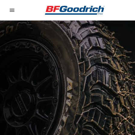
Go to page content
Go to page navigation