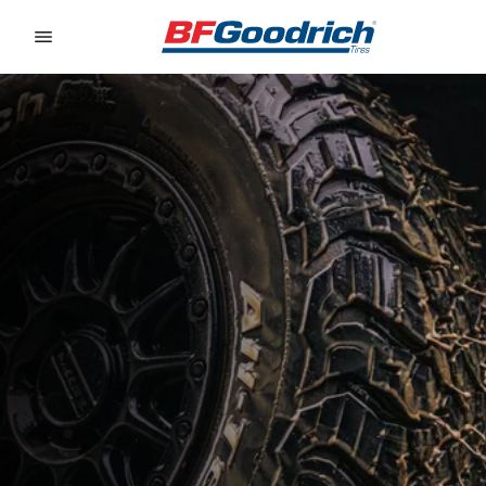
Go to page content
Go to page navigation