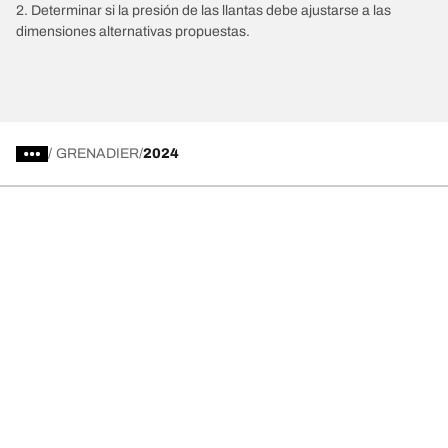
2. Determinar si la presión de las llantas debe ajustarse a las
dimensiones alternativas propuestas.
/
GRENADIER
2024
Comprar
Explorar todas las llantas
Acerca de BFGoodrich
Ayuda