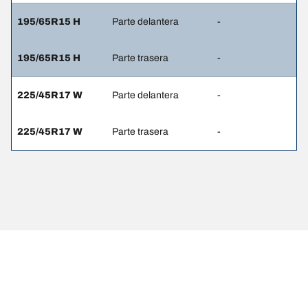
195/65R15 H
Parte delantera
-
195/65R15 H
Parte trasera
-
225/45R17 W
Parte delantera
-
225/45R17 W
Parte trasera
-
Notas Legales
Los índices de carga y/o velocidad que se muestran pueden variar
ligeramente de los indicados para las dimensiones originales