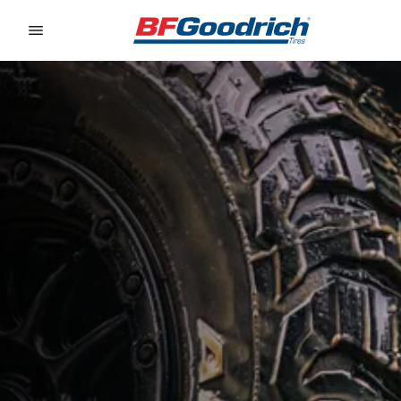
Go to page content
Go to page navigation