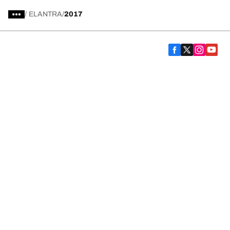
/
ELANTRA
2017
Comprar
Explorar todas las llantas
Acerca de BFGoodrich
Ayuda
Política de privacidad
Aviso de manejo de cookies