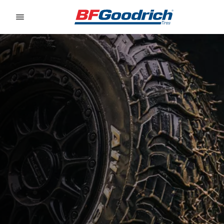
Go to page content
Go to page navigation