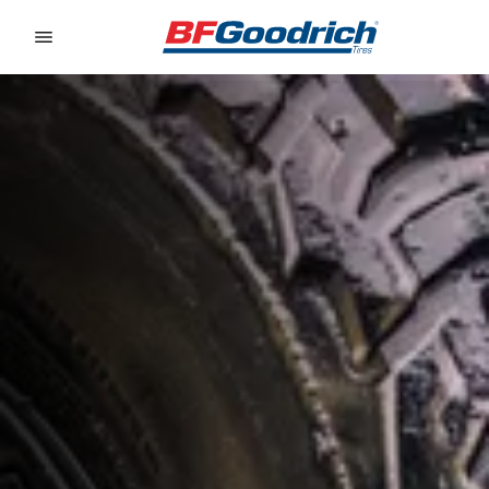
Go to page content
Go to page navigation