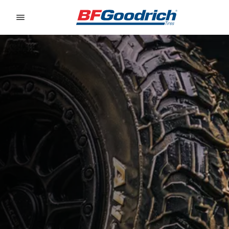
Go to page content
Go to page navigation