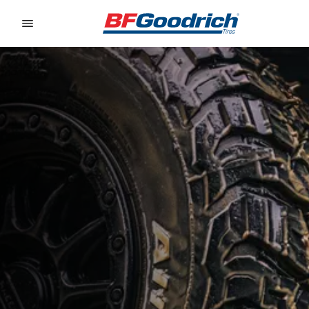
Go to page content
Go to page navigation