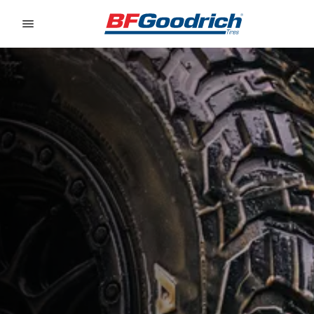
Go to page content
Go to page navigation