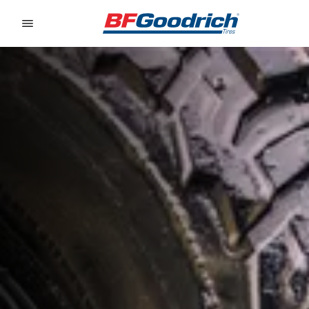
Go to page content
Go to page navigation