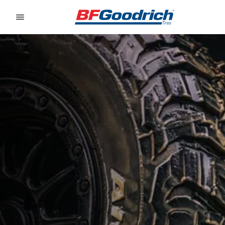
Go to page content
Go to page navigation