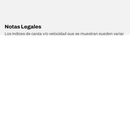
Notas Legales
Los índices de carga y/o velocidad que se muestran pueden variar
ligeramente de los indicados para las dimensiones originales
especificadas en la etiqueta del vehículo. Como profesional
calificado, tu distribuidor de llantas podrá hacer lo siguiente:
1. Informarte si el índice de carga o velocidad de las llantas de
reemplazo es diferente al de las llantas originales.
2. Determinar si la presión de las llantas debe ajustarse a las
dimensiones alternativas propuestas.
/
FERRARI
458