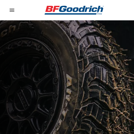
Go to page content
Go to page navigation